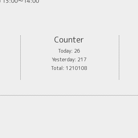
) 13:00～14:00
Counter
Today:
26
Yesterday:
217
Total:
1210108