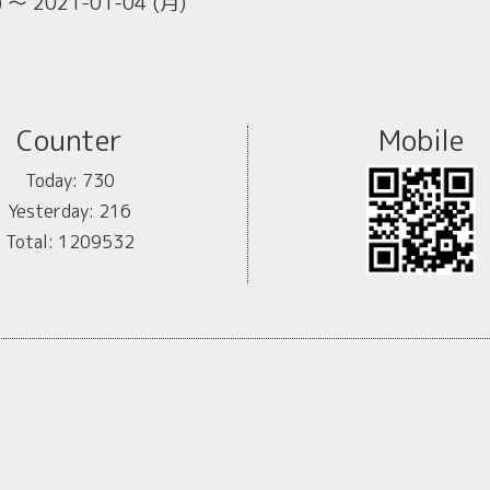
) ～ 2021-01-04 (月)
Counter
Mobile
Today:
730
Yesterday:
216
Total:
1209532