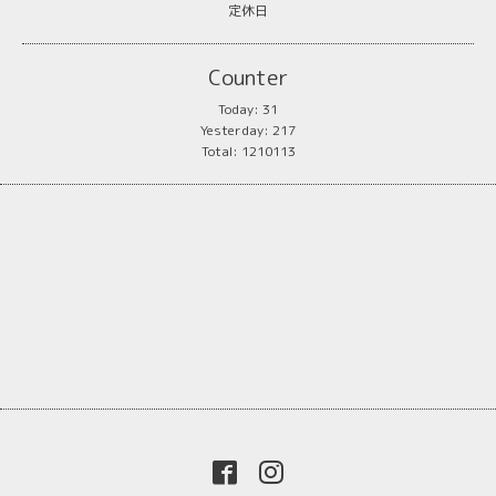
定休日
Counter
Today:
31
Yesterday:
217
Total:
1210113