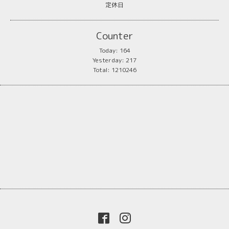
定休日
Counter
Today:
164
Yesterday:
217
Total:
1210246