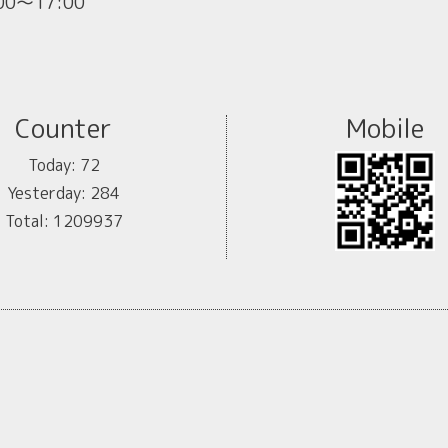
:00～17:00
Counter
Mobile
Today:
72
Yesterday:
284
Total:
1209937