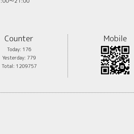
1:00～21:00
Counter
Mobile
Today:
176
Yesterday:
779
Total:
1209757