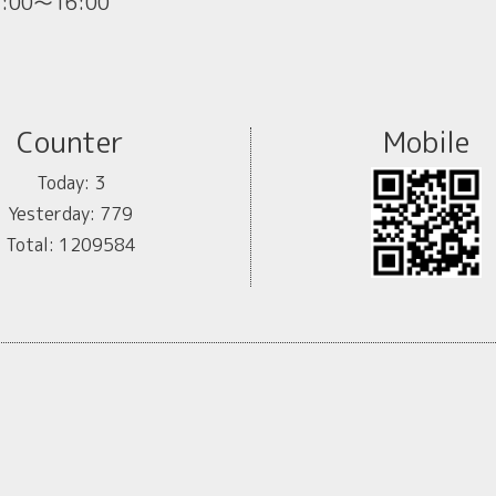
2:00～16:00
Counter
Mobile
Today:
3
Yesterday:
779
Total:
1209584