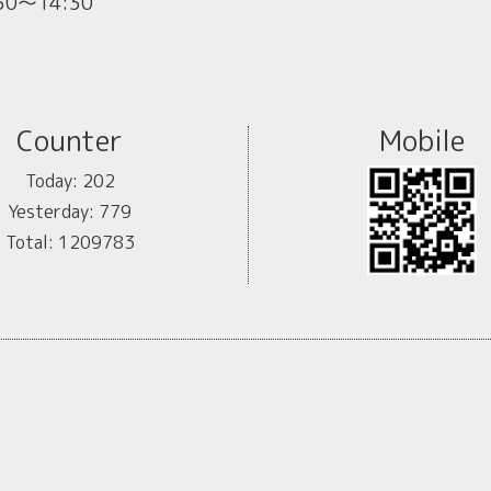
:30～14:30
Counter
Mobile
Today:
202
Yesterday:
779
Total:
1209783