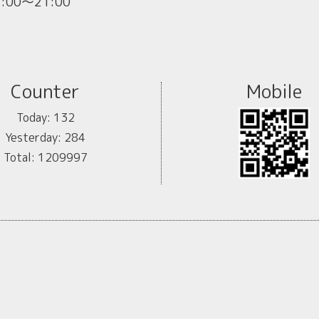
1:00～21:00
Counter
Mobile
Today:
132
Yesterday:
284
Total:
1209997