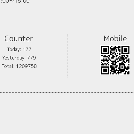
4:00～16:00
Counter
Mobile
Today:
177
Yesterday:
779
Total:
1209758